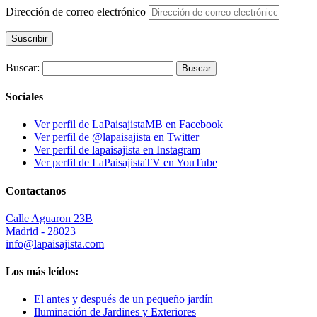
Dirección de correo electrónico
Suscribir
Buscar:
Sociales
Ver perfil de LaPaisajistaMB en Facebook
Ver perfil de @lapaisajista en Twitter
Ver perfil de lapaisajista en Instagram
Ver perfil de LaPaisajistaTV en YouTube
Contactanos
Calle Aguaron 23B
Madrid - 28023
info@lapaisajista.com
Los más leídos:
El antes y después de un pequeño jardín
Iluminación de Jardines y Exteriores