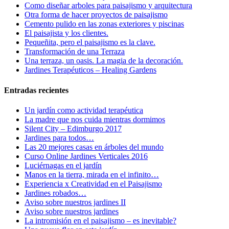
Como diseñar arboles para paisajismo y arquitectura
Otra forma de hacer proyectos de paisajismo
Cemento pulido en las zonas exteriores y piscinas
El paisajista y los clientes.
Pequeñita, pero el paisajismo es la clave.
Transformación de una Terraza
Una terraza, un oasis. La magia de la decoración.
Jardines Terapéuticos – Healing Gardens
Entradas recientes
Un jardín como actividad terapéutica
La madre que nos cuida mientras dormimos
Silent City – Edimburgo 2017
Jardines para todos…
Las 20 mejores casas en árboles del mundo
Curso Online Jardines Verticales 2016
Luciérnagas en el jardín
Manos en la tierra, mirada en el infinito…
Experiencia x Creatividad en el Paisajismo
Jardines robados…
Aviso sobre nuestros jardines II
Aviso sobre nuestros jardines
La intromisión en el paisajismo – es inevitable?