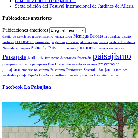
Una nueva flor en este jardín…
Sexta edición del Festival Internacional de Jardines de Allariz
Pubicaciones anteriores
Pubicaciones anteriores
Monique Briones
diseño de exteriores
mantenimiento
terraza
Blog
la paisajista
diseño
jardines
ECODISEÑO
tarima de ipe
garden
concurso
ahorro agua
cursos
Jardines Curativos
jardines
Sobre La Paisajista
Naturaleza
parques
tarimas
diseño
areas verdes
paisajismo
Paisajista
jardineria
jardineros
decoracion
fotografia
proyectos de
presupuestos
cliente paisajismo
Brasil
Paisajistas
evento
exteriores
paisajismo
jardin
empresa paisajismo
Paisajismo Terapeutico
Sostenibilidad
jardines
verticales
paisaje
España
Diseño de Jardines
mercado
paisajista brasileña
clientes
Facebook La Paisajista