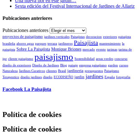
Una nueva flor en este jardín…
Sexta edición del Festival Internacional de Jardines de Allariz
Pubicaciones anteriores
Pubicaciones anteriores
proyectos de paisajismo
jardines verticales
Paisajistas
decoracion
exteriores
paisajista
Paisajista
brasileña
ahorro agua
parques
terraza
jardineros
mantenimiento
la
Sobre La Paisajista
Monique Briones
paisajista
mercado
evento
tarimas
tarima de
paisajismo
ipe
cliente paisajismo
Sostenibilidad
areas verdes
concurso
diseño de exteriores
Diseño de Jardines
Blog
paisaje
empresa paisajismo
garden
cursos
jardineria
Naturaleza
Jardines Curativos
clientes
Brasil
presupuestos
Paisajismo
jardines
jardin
Terapeutico
diseño jardines
diseño
ECODISEÑO
España
fotografia
Facebook La Paisajista
Política de cookies
Política de cookies