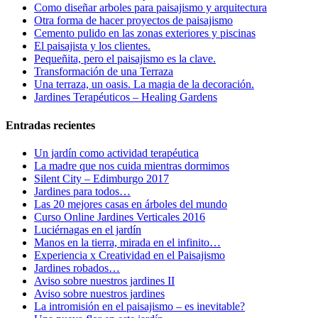
Como diseñar arboles para paisajismo y arquitectura
Otra forma de hacer proyectos de paisajismo
Cemento pulido en las zonas exteriores y piscinas
El paisajista y los clientes.
Pequeñita, pero el paisajismo es la clave.
Transformación de una Terraza
Una terraza, un oasis. La magia de la decoración.
Jardines Terapéuticos – Healing Gardens
Entradas recientes
Un jardín como actividad terapéutica
La madre que nos cuida mientras dormimos
Silent City – Edimburgo 2017
Jardines para todos…
Las 20 mejores casas en árboles del mundo
Curso Online Jardines Verticales 2016
Luciérnagas en el jardín
Manos en la tierra, mirada en el infinito…
Experiencia x Creatividad en el Paisajismo
Jardines robados…
Aviso sobre nuestros jardines II
Aviso sobre nuestros jardines
La intromisión en el paisajismo – es inevitable?