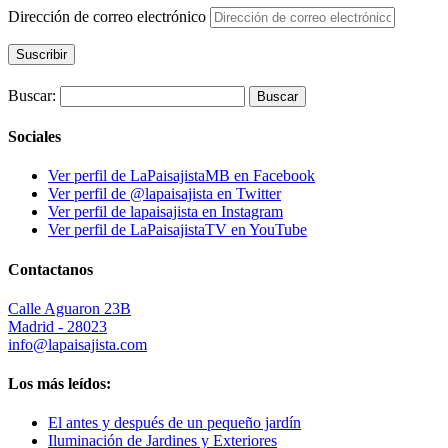
Dirección de correo electrónico
Suscribir
Buscar:
Sociales
Ver perfil de LaPaisajistaMB en Facebook
Ver perfil de @lapaisajista en Twitter
Ver perfil de lapaisajista en Instagram
Ver perfil de LaPaisajistaTV en YouTube
Contactanos
Calle Aguaron 23B
Madrid - 28023
info@lapaisajista.com
Los más leídos:
El antes y después de un pequeño jardín
Iluminación de Jardines y Exteriores