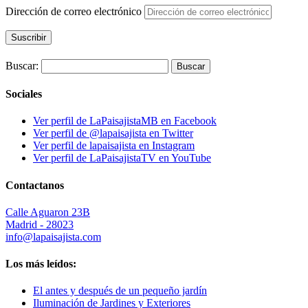
Dirección de correo electrónico
Suscribir
Buscar:
Sociales
Ver perfil de LaPaisajistaMB en Facebook
Ver perfil de @lapaisajista en Twitter
Ver perfil de lapaisajista en Instagram
Ver perfil de LaPaisajistaTV en YouTube
Contactanos
Calle Aguaron 23B
Madrid - 28023
info@lapaisajista.com
Los más leídos:
El antes y después de un pequeño jardín
Iluminación de Jardines y Exteriores