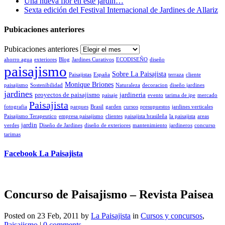
Una nueva flor en este jardín…
Sexta edición del Festival Internacional de Jardines de Allariz
Pubicaciones anteriores
Pubicaciones anteriores
ahorro agua
exteriores
Blog
Jardines Curativos
ECODISEÑO
diseño
paisajismo
Sobre La Paisajista
Paisajistas
España
terraza
cliente
Monique Briones
paisajismo
Sostenibilidad
Naturaleza
decoracion
diseño jardines
jardines
proyectos de paisajismo
jardineria
paisaje
evento
tarima de ipe
mercado
Paisajista
fotografia
parques
Brasil
garden
cursos
presupuestos
jardines verticales
Paisajismo Terapeutico
empresa paisajismo
clientes
paisajista brasileña
la paisajista
areas
jardin
verdes
Diseño de Jardines
diseño de exteriores
mantenimiento
jardineros
concurso
tarimas
Facebook La Paisajista
Concurso de Paisajismo – Revista Paisea
Posted on 23 Feb, 2011 by
La Paisajista
in
Cursos y concursos
,
Paisajismo
|
0 comments