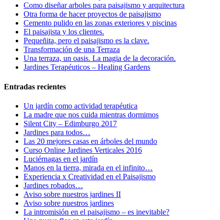
Como diseñar arboles para paisajismo y arquitectura
Otra forma de hacer proyectos de paisajismo
Cemento pulido en las zonas exteriores y piscinas
El paisajista y los clientes.
Pequeñita, pero el paisajismo es la clave.
Transformación de una Terraza
Una terraza, un oasis. La magia de la decoración.
Jardines Terapéuticos – Healing Gardens
Entradas recientes
Un jardín como actividad terapéutica
La madre que nos cuida mientras dormimos
Silent City – Edimburgo 2017
Jardines para todos…
Las 20 mejores casas en árboles del mundo
Curso Online Jardines Verticales 2016
Luciérnagas en el jardín
Manos en la tierra, mirada en el infinito…
Experiencia x Creatividad en el Paisajismo
Jardines robados…
Aviso sobre nuestros jardines II
Aviso sobre nuestros jardines
La intromisión en el paisajismo – es inevitable?